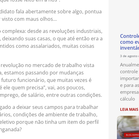
didato fala abertamente sobre algo, pontua
er visto com maus olhos…
complexa: desde as revoluções industriais,
Control
deixando suas casas, o que até então era a
como ev
antidos como assalariados, muitas coisas
inventá
3 de agosto
Anualmen
 revolução no mercado de trabalho vista
controle
eja, estamos passando por mudanças
importan
e futuro funcionário, que muitas vezes é
e para as
é ele quem precisa”, vai, aos poucos,
empresa
rego, de salário, entre outras condições.
cálculo
gado a deixar seus campos para trabalhar
LEIA MAIS
ários, condições de ambiente de trabalho,
eletivo porque não tinha um item do perfil
enganada?