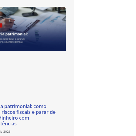
ia patrimonial: como
 riscos fiscais e parar de
dinheiro com
stências
de 2026