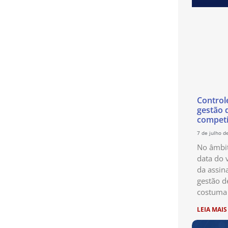
Control
gestão 
competi
7 de julho d
No âmbit
data do 
da assin
gestão d
costuma 
LEIA MAIS