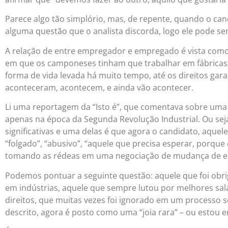
Parece algo tão simplório, mas, de repente, quando o can
alguma questão que o analista discorda, logo ele pode s
A relação de entre empregador e empregado é vista como 
em que os camponeses tinham que trabalhar em fábricas, 
forma de vida levada há muito tempo, até os direitos gar
aconteceram, acontecem, e ainda vão acontecer.
Li uma reportagem da “Isto é”, que comentava sobre uma
apenas na época da Segunda Revolução Industrial. Ou s
significativas e uma delas é que agora o candidato, aquel
“folgado”, “abusivo”, “aquele que precisa esperar, porque 
tomando as rédeas em uma negociação de mudança de emp
Podemos pontuar a seguinte questão: aquele que foi obri
em indústrias, aquele que sempre lutou por melhores sal
direitos, que muitas vezes foi ignorado em um processo s
descrito, agora é posto como uma “joia rara” – ou estou 