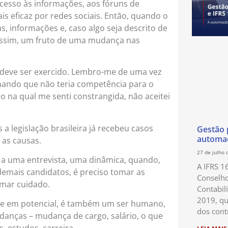
cesso às informações, aos fóruns de
s eficaz por redes sociais. Então, quando o
, informações e, caso algo seja descrito de
 assim, um fruto de uma mudança nas
 deve ser exercido. Lembro-me de uma vez
hando que não teria competência para o
o na qual me senti constrangida, não aceitei
a legislação brasileira já recebeu casos
Gestão p
automaç
as causas.
27 de julho 
 a uma entrevista, uma dinâmica, quando,
A IFRS 1
demais candidatos, é preciso tomar as
Conselho
omar cuidado.
Contabil
2019, qu
nte em potencial, é também um ser humano,
dos cont
udanças – mudança de cargo, salário, o que