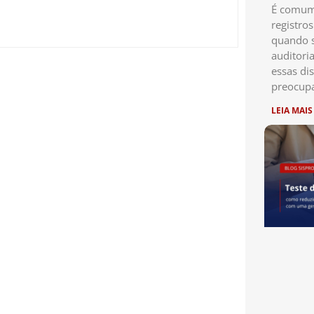
É comum 
registro
quando s
auditori
essas di
preocup
LEIA MAIS