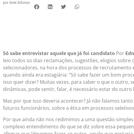
por
Ariel Alfonso
Só sabe entrevistar aquele que já foi candidato
Por
Edn
leio todos os dias reclamações, sugestões, elogios sobr
selecionadores, na hora dos processos de recrutamento e
quando ainda era estagiária: “Só sabe fazer um bom proces
isso quer dizer? Muitas vezes, para saber o que o outro,
dinâmicas, pode sentir, falar, é necessário estar do outro 
Mas por que isso deveria acontecer? Já não falamos tanto
futuros funcionários, sobre a ética em processos seletivo
Por que ainda não nos redimimos a uma questão simples:
complexo entendimento do que se diz sobre essa peque
afirmar que “devemos fazer ao outro, aquilo que gostaria 