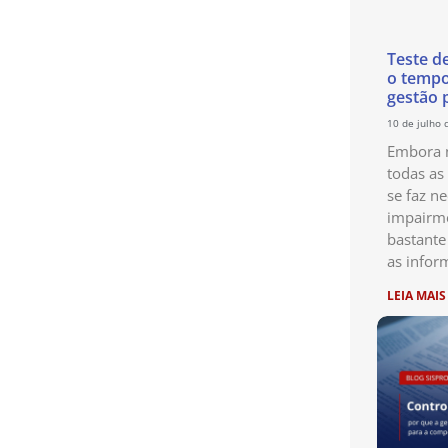
Teste d
o temp
gestão 
10 de julho 
Embora n
todas as
se faz ne
impairme
bastante
as infor
LEIA MAIS