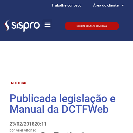
Trabalhe conosco
Área do cliente
SOLICITE CONTATO COMERCIAL
Quem somos
NOTÍCIAS
Publicada legislação e
Manual da DCTFWeb
23/02/2018
20:11
por
Ariel Alfonso