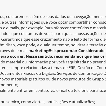
údos, coletaremos, além de seus dados de navegação menci
as, e outras informações que você optar compartilhar conosc
 e e-mails, por exemplo.Para oferecer conteúdos e materia
 dados que coletamos de você, para que as nossas ações d
. Garantimos que esse cruzamento não é feito de forma disc
lém disso, você pode, a qualquer tempo, solicitar alteração
través do e-mail
marketing@sispro.com.br
.
Considerando 
derão ocorrer. Nesse sentido, recomendamos que leia os
o do material ou informação por você requisitada no preen
ers, sempre relacionadas a temas de ERP, Gestão de Contr
 Documentos Físicos ou Digitais, Serviços de Comunicação Di
novos materiais gratuitos ou de novos produtos do Grupo 
r momento;
lmente entrar em contato via e-mail ou telefone para faz
u serviço, como alertas, notificações e atualizações;