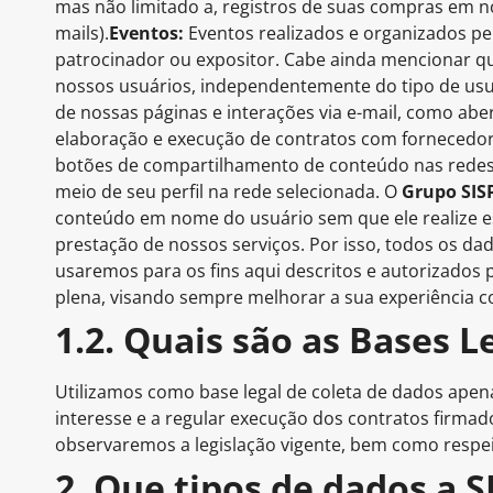
mas não limitado a, registros de suas compras em no
mails).
Eventos:
Eventos realizados e organizados p
patrocinador ou expositor. Cabe ainda mencionar q
nossos usuários, independentemente do tipo de usuá
de nossas páginas e interações via e-mail, como aber
elaboração e execução de contratos com fornecedores
botões de compartilhamento de conteúdo nas redes 
meio de seu perfil na rede selecionada. O
Grupo SI
conteúdo em nome do usuário sem que ele realize es
prestação de nossos serviços. Por isso, todos os d
usaremos para os fins aqui descritos e autorizados 
plena, visando sempre melhorar a sua experiência co
1.2. Quais são as Bases L
Utilizamos como base legal de coleta de dados apena
interesse e a regular execução dos contratos firmad
observaremos a legislação vigente, bem como respeit
2. Que tipos de dados a 