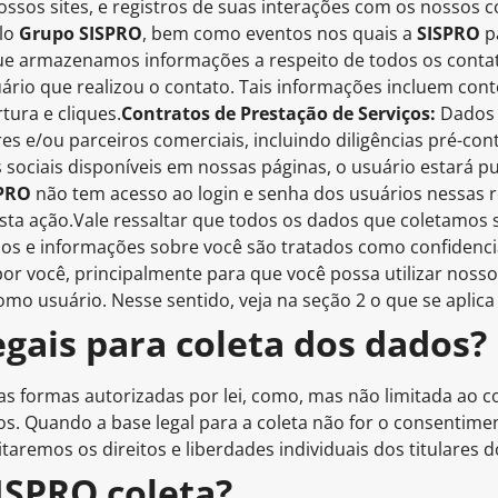
ssos sites, e registros de suas interações com os nossos c
elo
Grupo SISPRO
, bem como eventos nos quais a
SISPRO
p
ue armazenamos informações a respeito de todos os contat
rio que realizou o contato. Tais informações incluem cont
tura e cliques.
Contratos de Prestação de Serviços:
Dados c
 e/ou parceiros comerciais, incluindo diligências pré-cont
sociais disponíveis em nossas páginas, o usuário estará p
SPRO
não tem acesso ao login e senha dos usuários nessas 
ta ação.Vale ressaltar que todos os dados que coletamos s
ados e informações sobre você são tratados como confidenci
por você, principalmente para que você possa utilizar noss
mo usuário. Nesse sentido, veja na seção 2 o que se aplica 
egais para coleta dos dados?
s formas autorizadas por lei, como, mas não limitada ao c
os. Quando a base legal para a coleta não for o consentim
aremos os direitos e liberdades individuais dos titulares 
SISPRO coleta?