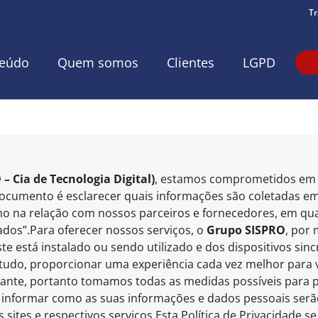
Tr
eúdo
Quem somos
Clientes
LGPD
 – Cia de Tecnologia Digital)
, estamos comprometidos em 
 documento é esclarecer quais informações são coletadas e
 na relação com nossos parceiros e fornecedores, em qua
dos”.Para oferecer nossos serviços, o
Grupo SISPRO
, por 
te está instalado ou sendo utilizado e dos dispositivos sin
etudo, proporcionar uma experiência cada vez melhor para 
ante, portanto tomamos todas as medidas possíveis para pr
 lhe informar como as suas informações e dados pessoais ser
tes e respectivos serviços.Esta Política de Privacidade s