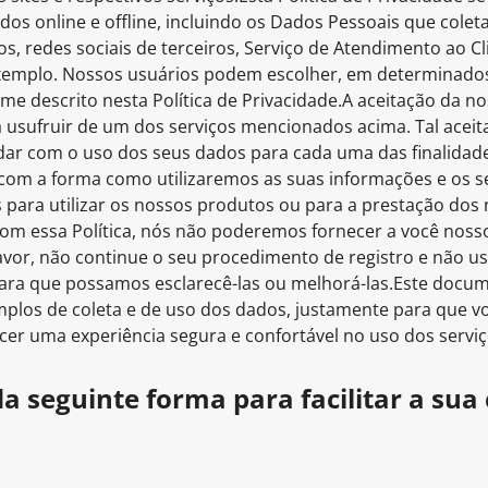
ados online e offline, incluindo os Dados Pessoais que cole
ivos, redes sociais de terceiros, Serviço de Atendimento ao C
exemplo. Nossos usuários podem escolher, em determinados
 descrito nesta Política de Privacidade.A aceitação da noss
 usufruir de um dos serviços mencionados acima. Tal aceit
ar com o uso dos seus dados para cada uma das finalidades
o com a forma como utilizaremos as suas informações e os s
 para utilizar os nossos produtos ou para a prestação dos 
com essa Política, nós não poderemos fornecer a você noss
favor, não continue o seu procedimento de registro e não us
para que possamos esclarecê-las ou melhorá-las.Este docum
mplos de coleta e de uso dos dados, justamente para que vo
cer uma experiência segura e confortável no uso dos servi
 da seguinte forma para facilitar a s