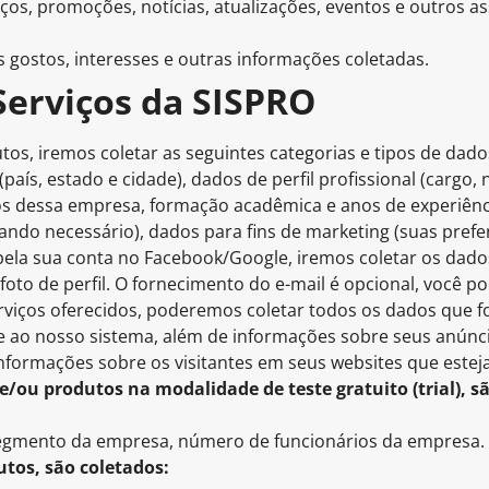
os, promoções, notícias, atualizações, eventos e outros a
 gostos, interesses e outras informações coletadas.
 Serviços da SISPRO
tos, iremos coletar as seguintes categorias e tipos de dad
 (país, estado e cidade), dados de perfil profissional (carg
s dessa empresa, formação acadêmica e anos de experiênc
ando necessário), dados para fins de marketing (suas prefe
pela sua conta no Facebook/Google, iremos coletar os dad
 foto de perfil. O fornecimento do e-mail é opcional, você p
rviços oferecidos, poderemos coletar todos os dados que f
 ao nosso sistema, além de informações sobre seus anúnci
informações sobre os visitantes em seus websites que estej
e/ou produtos na modalidade de teste gratuito (trial), s
 segmento da empresa, número de funcionários da empresa.
utos, são coletados: