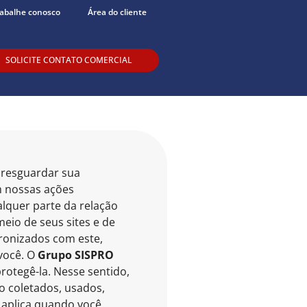
abalhe conosco
Área do cliente
SOLICITE CONTATO COMERCIAL
resguardar sua
m nossas ações
lquer parte da relação
meio de seus sites e de
cronizados com este,
você. O
Grupo SISPRO
otegê-la. Nesse sentido,
ão coletados, usados,
e aplica quando você