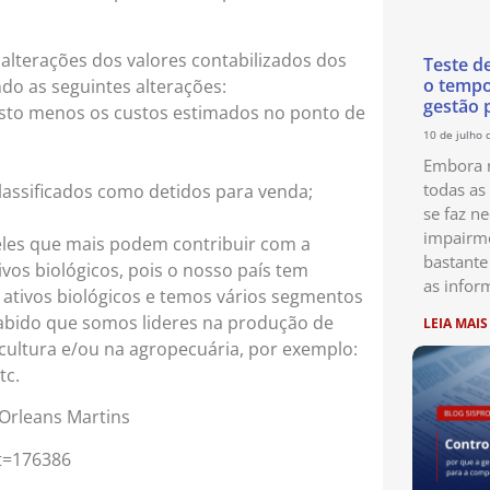
alterações dos valores contabilizados dos
Teste d
o temp
ando as seguintes alterações:
gestão 
usto menos os custos estimados no ponto de
10 de julho 
Embora n
todas as
classificados como detidos para venda;
se faz ne
impairme
queles que mais podem contribuir com a
bastante
vos biológicos, pois o nosso país tem
as infor
ativos biológicos e temos vários segmentos
abido que somos lideres na produção de
LEIA MAIS
ricultura e/ou na agropecuária, por exemplo:
tc.
 Orleans Martins
ot=176386