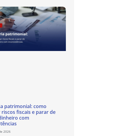
ia patrimonial: como
 riscos fiscais e parar de
dinheiro com
stências
de 2026