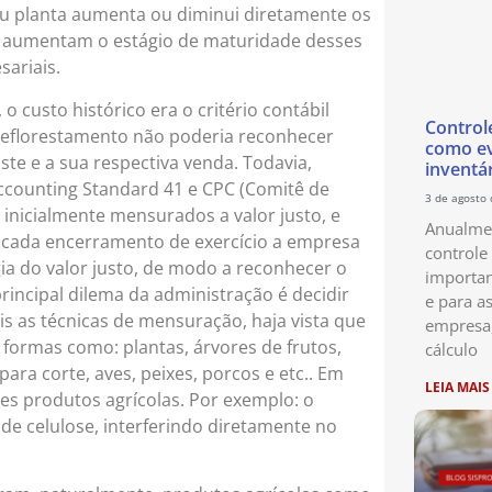
 ou planta aumenta ou diminui diretamente os
 aumentam o estágio de maturidade desses
sariais.
o custo histórico era o critério contábil
Control
eflorestamento não poderia reconhecer
como ev
ste e a sua respectiva venda. Todavia,
inventá
ccounting Standard 41 e CPC (Comitê de
3 de agosto
 inicialmente mensurados a valor justo, e
Anualmen
 a cada encerramento de exercício a empresa
controle
ia do valor justo, de modo a reconhecer o
importan
principal dilema da administração é decidir
e para as
ais as técnicas de mensuração, haja vista que
empresa
e formas como: plantas, árvores de frutos,
cálculo
ara corte, aves, peixes, porcos e etc.. Em
LEIA MAIS
es produtos agrícolas. Por exemplo: o
de celulose, interferindo diretamente no