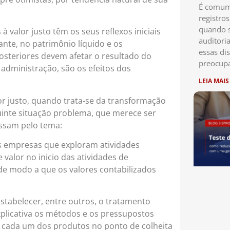
É comum 
registro
quando s
valor justo têm os seus reflexos iniciais
auditori
ante, no patrimônio líquido e os
essas di
posteriores devem afetar o resultado do
preocup
 administração, são os efeitos dos
LEIA MAIS
r justo, quando trata-se da transformação
guinte situação problema, que merece ser
essam pelo tema:
s empresas que exploram atividades
 valor no inicio das atividades de
de modo a que os valores contabilizados
estabelecer, entre outros, o tratamento
xplicativa os métodos e os pressupostos
de cada um dos produtos no ponto de colheita