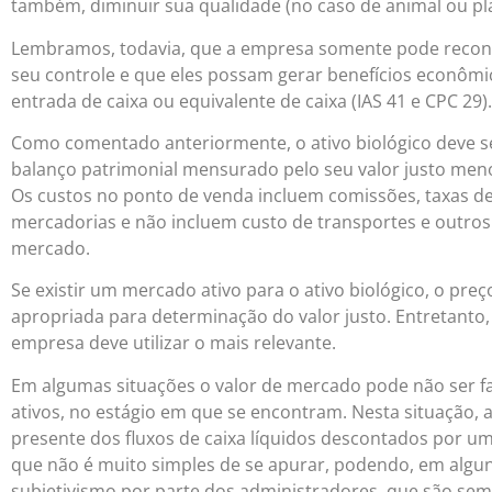
também, diminuir sua qualidade (no caso de animal ou pl
Lembramos, todavia, que a empresa somente pode reconh
seu controle e que eles possam gerar benefícios econômi
entrada de caixa ou equivalente de caixa (IAS 41 e CPC 29).
Como comentado anteriormente, o ativo biológico deve s
balanço patrimonial mensurado pelo seu valor justo men
Os custos no ponto de venda incluem comissões, taxas de
mercadorias e não incluem custo de transportes e outros 
mercado.
Se existir um mercado ativo para o ativo biológico, o pr
apropriada para determinação do valor justo. Entretanto
empresa deve utilizar o mais relevante.
Em algumas situações o valor de mercado pode não ser 
ativos, no estágio em que se encontram. Nesta situação, a
presente dos fluxos de caixa líquidos descontados por um
que não é muito simples de se apurar, podendo, em algun
subjetivismo por parte dos administradores, que são semp