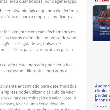
LEIA MAIS
anta) e/ou quantidades, por degeneração.
ecer ativo biológico, quando ela detém o
cos futuros para a empresa, mediante a
er inicialmente e em cada fechamento de
os os custos estimados no ponto de venda.
 agências reguladoras, bolsas de
necessários para levar os ativos para o
eço cotado neste mercado pode ser a base
, caso existam diferentes mercados a
Auditor
facilmente encontrado para determinados
eliminar
 empresa pode utilizar o cálculo de valor
perder 
a taxa, na determinação do valor justo, o
inconsi
s casos, levar a uma certa dose de
16 de julho 
re otimistas, por tendência natural de sua