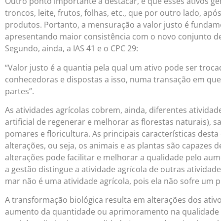
Outro ponto importante a destacar, é que esses ativos g
troncos, leite, frutos, folhas, etc., que por outro lado, 
produtos. Portanto, a mensuração a valor justo é fundam
apresentando maior consistência com o novo conjunto de 
Segundo, ainda, a IAS 41 e o CPC 29:
“Valor justo é a quantia pela qual um ativo pode ser troca
conhecedoras e dispostas a isso, numa transação em que
partes”.
As atividades agrícolas cobrem, ainda, diferentes atividade
artificial de regenerar e melhorar as florestas naturais), 
pomares e floricultura. As principais características dest
alterações, ou seja, os animais e as plantas são capazes 
alterações pode facilitar e melhorar a qualidade pelo aum
a gestão distingue a atividade agrícola de outras atividad
mar não é uma atividade agrícola, pois ela não sofre um 
A transformação biológica resulta em alterações dos ati
aumento da quantidade ou aprimoramento na qualidade d