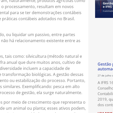
eram, naturalmente, produtos agrícolas como
após o processamento, resultam em novos
ental para se ter demonstrações contábeis
práticas contábeis adotados no Brasil.
do, ou liquidar um passivo, entre partes
 não há relacionamento existente entre as
s, tais como: silvicultura (método natural e
safra anual que dure muitos anos, cultivo de
Gestão p
a diversidade incluem a capacidade de
automaç
de transformação biológicas. A gestão dessas
27 de julho 
ento ou estabilização do processo. Portanto,
A IFRS 1
es similares. Exemplificando: pesca em alto
Conselho
processo de gestão, ela surge naturalmente.
Contabil
2019, qu
vos por meio de crescimento que representa o
dos cont
e um animal ou planta; esses ativos podem,