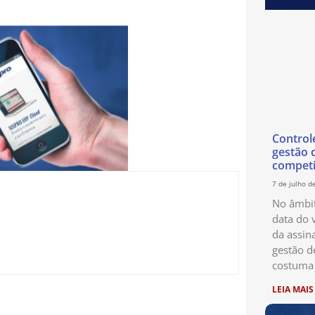
Control
gestão 
competi
7 de julho d
No âmbit
data do 
da assin
gestão d
costuma 
LEIA MAIS