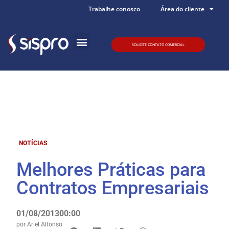
Trabalhe conosco
Área do cliente
SOLICITE CONTATO COMERCIAL
Quem somos
NOTÍCIAS
Melhores Práticas para
Contratos Empresariais
01/08/2013
00:00
por
Ariel Alfonso