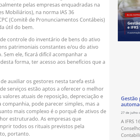
ncipalmente pelas empresas enquadradas na
s Mobiliários), na norma IAS 36
o CPC (Comitê de Pronunciamentos Contábeis)
a útil do bem.
de controle do inventário de bens do ativo
ens patrimoniais constantes e/ou do ativo
. Sem ele, ficará difícil acompanhar a
desta forma, ter acesso aos benefícios que a
e auxiliar os gestores nesta tarefa está
de serviços estão aptos a oferecer o melhor
 valores atuais de reposição, depreciação e
Gestão p
 companhia, pode parecer simples, mas a
automaç
uanto mais complexo é o porquê de ativos de
27 de julho 
hor estruturado. As empresas que
A IFRS 1
prir todos os rituais previstos pela
Conselho
to, portanto.
Contabil