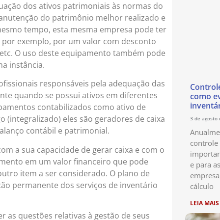
ação dos ativos patrimoniais às normas do
anutenção do patrimônio melhor realizado e
Ao mesmo tempo, esta mesma empresa pode ter
por exemplo, por um valor com desconto
ão etc. O uso deste equipamento também pode
ma instância.
fissionais responsáveis pela adequação das
Control
nte quando se possui ativos em diferentes
como ev
inventá
pamentos contabilizados como ativo de
o (integralizado) eles são geradores de caixa
3 de agosto
alanço contábil e patrimonial.
Anualmen
controle
com a sua capacidade de gerar caixa e com o
importan
amento em um valor financeiro que pode
e para as
outro item a ser considerado. O plano de
empresa
ção permanente dos serviços de inventário
cálculo
LEIA MAIS
 as questões relativas à gestão de seus