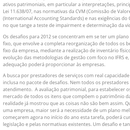
ativos patrimoniais, em particular a interpretações, pri
Lei 11.638/07, nas normativas da CVM (Comissão de Valore
(International Accounting Standards) e nas exigências d
no que tange a teste de impairment e determinação da vid
Os desafios para 2012 se concentram em se ter um plano 
fixo, que envolve a completa reorganização de todos os b
fixo da empresa, mediante a realização de inventário físico
evolução das metodologias de gestão com foco no IFRS e, 
adequação poderá proporcionar às empresas.
A busca por prestadores de serviços com real capacidade d
inclusa no pacote de desafios. Nem todos os prestadores 
atendimento. A avaliação patrimonial, para estabelecer os
mercado de todos os itens que compõem o patrimônio da
realidade já mostrou que as coisas não são bem assim. Q
uma empresa, maior será a necessidade de um plano mel
começarem agora no início do ano esta tarefa, poderá cum
legislação e pelas normativas existentes. Um desafio e tan