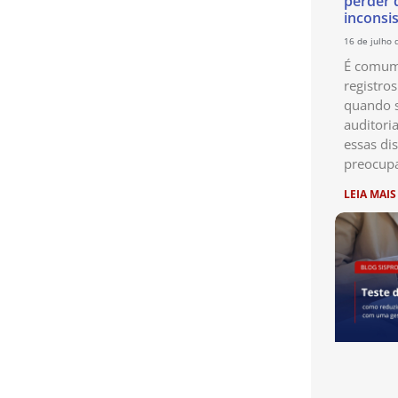
perder 
inconsi
16 de julho 
É comum 
registro
quando s
auditori
essas di
preocup
LEIA MAIS