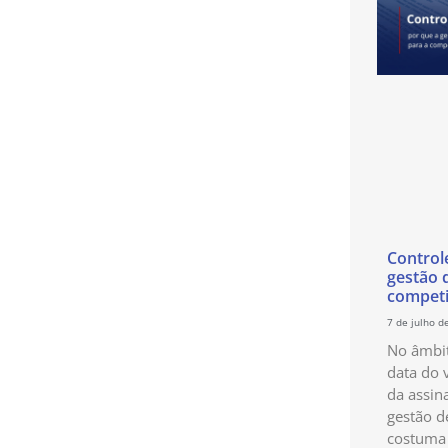
Control
gestão 
competi
7 de julho d
No âmbit
data do 
da assin
gestão d
costuma 