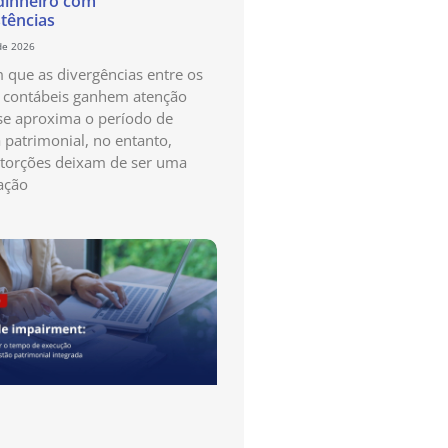
dinheiro com
stências
de 2026
que as divergências entre os
s contábeis ganhem atenção
e aproxima o período de
a patrimonial, no entanto,
storções deixam de ser uma
ação