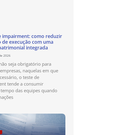
e impairment: como reduzir
o de execução com uma
patrimonial integrada
de 2026
ão seja obrigatório para
 empresas, naquelas em que
cessário, o teste de
nt tende a consumir
 tempo das equipes quando
mações