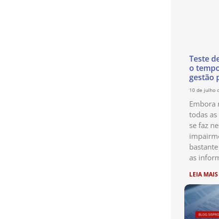
Teste d
o temp
gestão 
10 de julho 
Embora n
todas as
se faz ne
impairme
bastante
as infor
LEIA MAIS