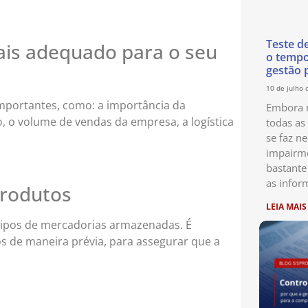
Teste d
mais adequado para o seu
o temp
gestão 
10 de julho 
mportantes, como: a importância da
Embora n
 o volume de vendas da empresa, a logística
todas as
se faz ne
impairme
bastante
as infor
produtos
LEIA MAIS
 tipos de mercadorias armazenadas. É
s de maneira prévia, para assegurar que a