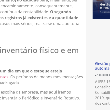
te encaminhamento, consequentemente,
contínua da rentabilidade.
O segundo
s registros já existentes e a quantidade
asos mais sérios, realiza-se uma auditoria
nventário físico e em
Gestão p
automaç
 um dia em que o estoque esteja
27 de julho 
ntes
. Os períodos de menos movimentações
A IFRS 1
 madrugada.
Conselho
a à escolha da empresa, mas aqui iremos
Contabil
2019, qu
: Inventário Periódico e Inventário Rotativo.
dos cont