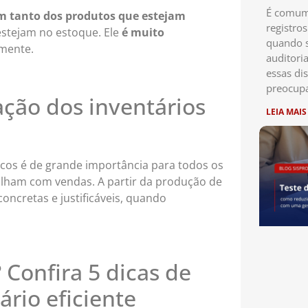
É comum 
em tanto dos produtos que estejam
registro
estejam no estoque. Ele
é muito
quando s
lmente.
auditori
essas di
preocup
ação dos inventários
LEIA MAIS
sicos é de grande importância para todos os
lham com vendas. A partir da produção de
oncretas e justificáveis, quando
? Confira 5 dicas de
rio eficiente