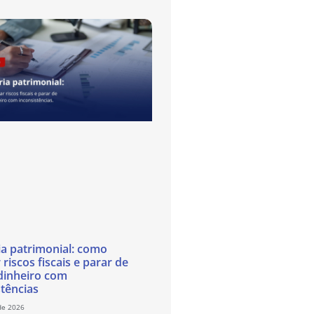
ia patrimonial: como
 riscos fiscais e parar de
dinheiro com
stências
de 2026