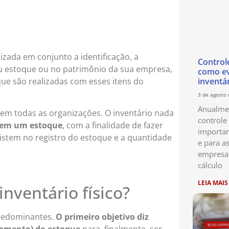
?
zada em conjunto a identificação, a
Control
eu estoque ou no patrimônio da sua empresa,
como ev
e são realizadas com esses itens do
inventá
3 de agosto
Anualmen
 em todas as organizações. O inventário nada
controle
õem um estoque
, com a finalidade de fazer
importan
istem no registro do estoque e a quantidade
e para as
empresa
cálculo
LEIA MAIS
inventário físico?
predominantes.
O primeiro objetivo diz
momento) do estoque
para, finalmente, ser