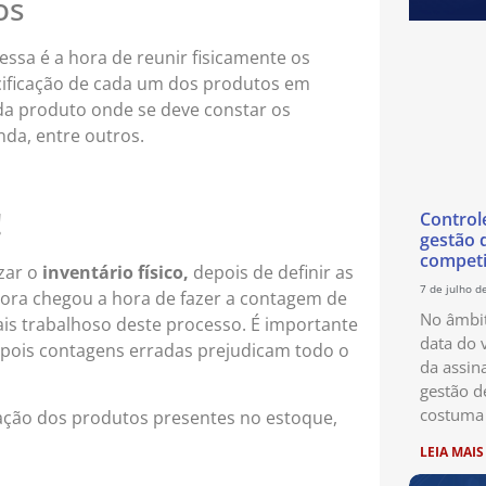
os
essa é a hora de reunir fisicamente os
cificação de cada um dos produtos em
ada produto onde se deve constar os
nda, entre outros.
!
Control
gestão 
competi
izar o
inventário físico,
depois de definir as
7 de julho d
agora chegou a hora de fazer a contagem de
No âmbit
is trabalhoso deste processo. É importante
data do 
, pois contagens erradas prejudicam todo o
da assin
gestão d
costuma 
lação dos produtos presentes no estoque,
LEIA MAIS