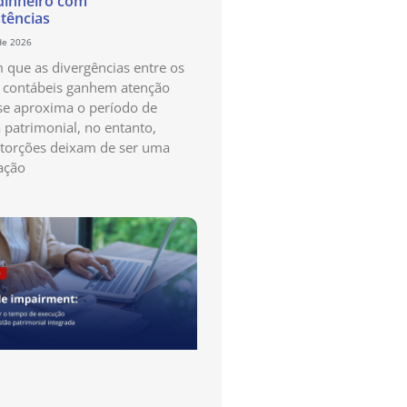
dinheiro com
stências
de 2026
que as divergências entre os
s contábeis ganhem atenção
e aproxima o período de
a patrimonial, no entanto,
storções deixam de ser uma
ação