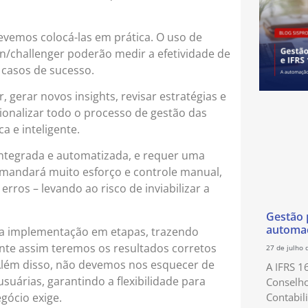
evemos colocá-las em prática. O uso de
n/challenger poderão medir a efetividade de
s casos de sucesso.
r, gerar novos insights, revisar estratégias e
onalizar todo o processo de gestão das
a e inteligente.
integrada e automatizada, e requer uma
emandará muito esforço e controle manual,
erros – levando ao risco de inviabilizar a
Gestão p
automaç
o a implementação em etapas, trazendo
nte assim teremos os resultados corretos
27 de julho 
Além disso, não devemos nos esquecer de
A IFRS 1
usuárias, garantindo a flexibilidade para
Conselho
gócio exige.
Contabil