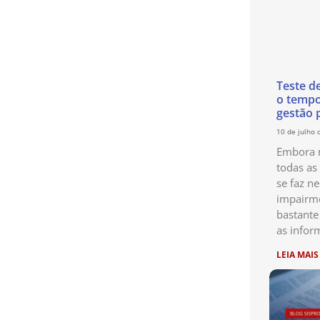
Teste d
o temp
gestão 
10 de julho 
Embora n
todas as
se faz ne
impairme
bastante
as infor
LEIA MAIS