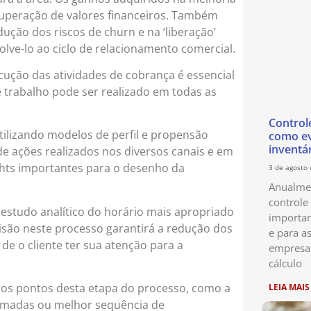
uperação de valores financeiros. Também
ução dos riscos de churn e na ‘liberação’
olve-lo ao ciclo de relacionamento comercial.
xecução das atividades de cobrança é essencial
 trabalho pode ser realizado em todas as
Control
utilizando modelos de perfil e propensão
como ev
inventá
de ações realizados nos diversos canais e em
ights importantes para o desenho da
3 de agosto
Anualmen
controle
 estudo analítico do horário mais apropriado
importan
cisão neste processo garantirá a redução dos
e para as
e o cliente ter sua atenção para a
empresa
cálculo
utros pontos desta etapa do processo, como a
LEIA MAIS
hamadas ou melhor sequência de