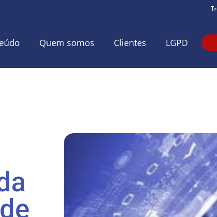
Tr
eúdo
Quem somos
Clientes
LGPD
 da
 de