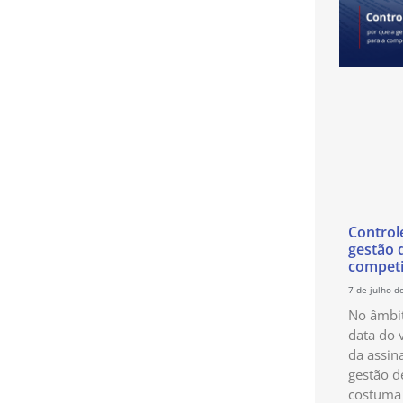
Control
gestão 
competi
7 de julho d
No âmbit
data do 
da assin
gestão d
costuma 