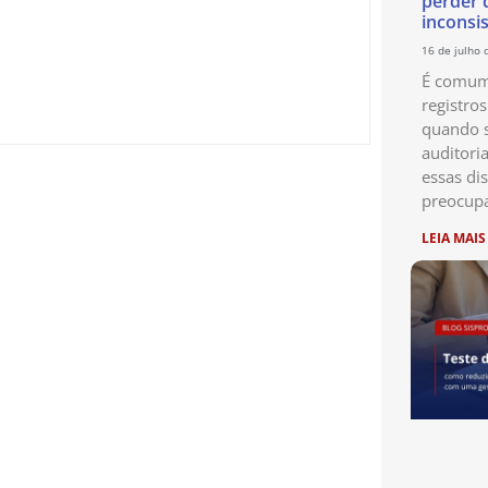
perder 
inconsi
16 de julho 
É comum 
registro
quando s
auditori
essas di
preocup
LEIA MAIS