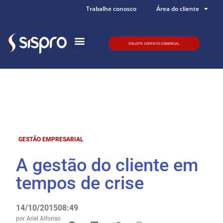
Trabalhe conosco
Área do cliente
SOLICITE CONTATO COMERCIAL
Quem somos
GESTÃO EMPRESARIAL
A gestão do cliente em
tempos de crise
14/10/2015
08:49
por
Ariel Alfonso