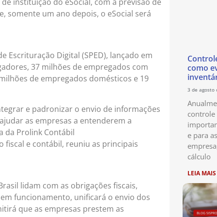
 de instituição do eSocial, com a previsão de
e, somente um ano depois, o eSocial será
de Escrituração Digital (SPED), lançado em
Control
egadores, 37 milhões de empregados com
como ev
inventá
,5 milhões de empregados domésticos e 19
3 de agosto
Anualmen
integrar e padronizar o envio de informações
controle
ajudar as empresas a entenderem a
importan
a da Prolink Contábil
e para as
iscal e contábil, reuniu as principais
empresa
cálculo
LEIA MAIS
asil lidam com as obrigações fiscais,
er em funcionamento, unificará o envio dos
mitirá que as empresas prestem as