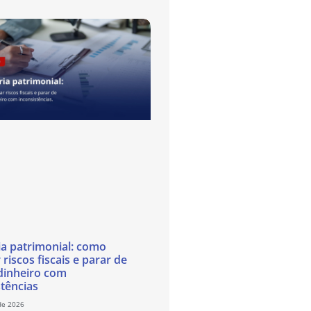
ia patrimonial: como
 riscos fiscais e parar de
dinheiro com
stências
de 2026