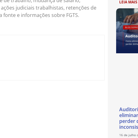
e de trabalho, mudança de salário,
LEIA MAIS
ções judiciais trabalhistas, retenções de
na fonte e informações sobre FGTS.
Auditor
eliminar
perder 
inconsi
16 de julho 