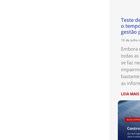
Teste d
o temp
gestão 
10 de julho 
Embora n
todas as
se faz ne
impairme
bastante
as infor
LEIA MAIS