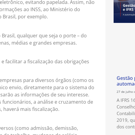
eletrônico, evitando papelada. Assim, não
nformações ao INSS, ao Ministério do
 Brasil, por exemplo.
 Brasil, qualquer que seja o porte – do
enas, médias e grandes empresas.
 facilitar a fiscalização das obrigações
Gestão p
 empresas para diversos órgãos (como os
automaç
único envio, diretamente para o sistema do
27 de julho 
ssarão as informações de seu interesse.
A IFRS 1
s funcionários, a análise e cruzamento de
Conselho
, haverá mais fiscalização.
Contabil
2019, qu
dos cont
iversos (como admissão, demissão,