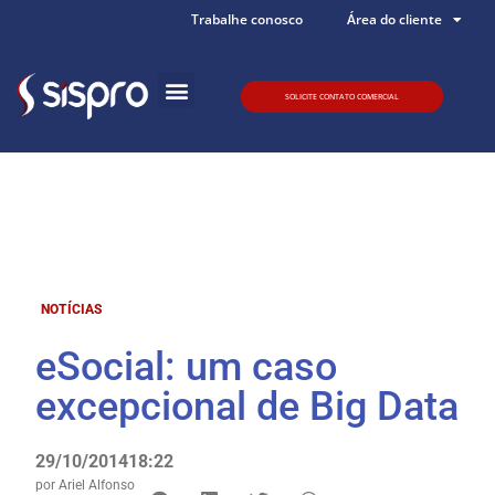
Trabalhe conosco
Área do cliente
SOLICITE CONTATO COMERCIAL
Quem somos
NOTÍCIAS
eSocial: um caso
excepcional de Big Data
29/10/2014
18:22
por
Ariel Alfonso