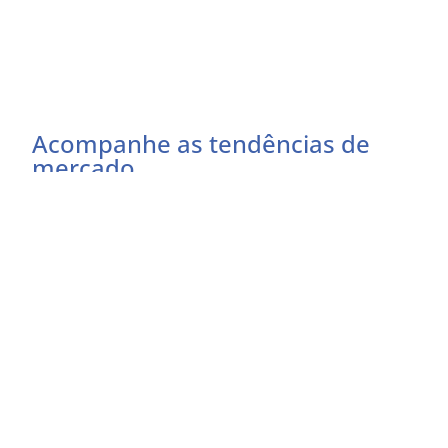
Acompanhe as tendências de
mercado
Preencha o formulário abaixo e receba as
atualizações do momento
Eu concordo em receber comunicações
EU QUERO RECEBER