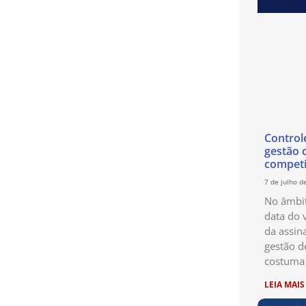
Control
gestão 
competi
7 de julho d
No âmbit
data do 
da assin
gestão d
costuma 
LEIA MAIS