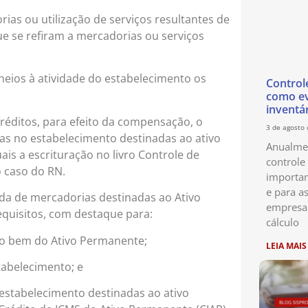
rias ou utilização de serviços resultantes de
e se refiram a mercadorias ou serviços
heios à atividade do estabelecimento os
Control
como ev
inventá
éditos, para efeito da compensação, o
3 de agosto
ias no estabelecimento destinadas ao ativo
Anualmen
s a escrituração no livro Controle de
controle
o caso do RN.
importan
e para as
rada de mercadorias destinadas ao Ativo
empresa
quisitos, com destaque para:
cálculo
mo bem do Ativo Permanente;
LEIA MAIS
tabelecimento; e
 estabelecimento destinadas ao ativo