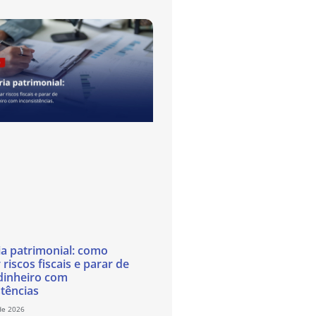
ia patrimonial: como
 riscos fiscais e parar de
dinheiro com
stências
de 2026