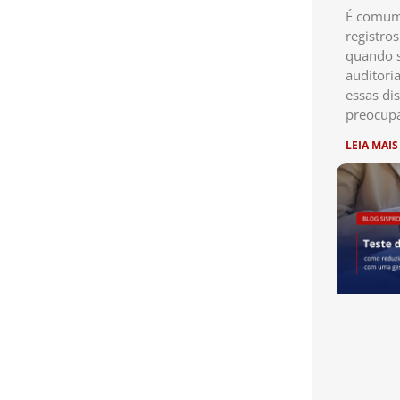
É comum 
registro
quando s
auditori
essas di
preocup
LEIA MAIS