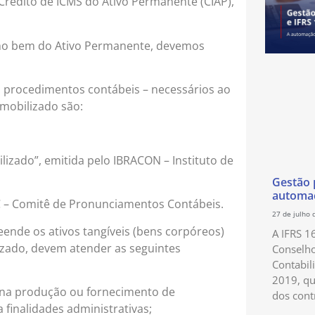
Crédito de ICMS do Ativo Permanente (CIAP),
o bem do Ativo Permanente, devemos
procedimentos contábeis – necessários ao
mobilizado são:
lizado”, emitida pelo IBRACON – Instituto de
Gestão p
automaç
C – Comitê de Pronunciamentos Contábeis.
27 de julho 
ende os ativos tangíveis (bens corpóreos)
A IFRS 1
zado, devem atender as seguintes
Conselho
Contabil
2019, qu
 na produção ou fornecimento de
dos cont
 finalidades administrativas;