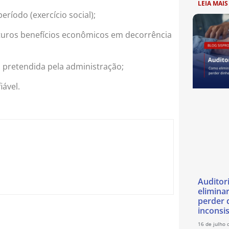
LEIA MAIS
ríodo (exercício social);
uturos benefícios econômicos em decorrência
 pretendida pela administração;
iável.
Auditor
eliminar
perder 
inconsi
16 de julho 