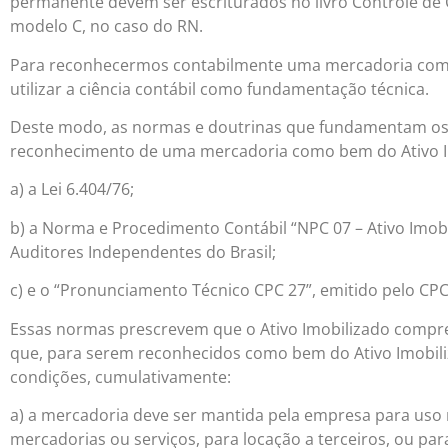
permanente devem ser escriturados no livro Controle de 
modelo C, no caso do RN.
Para reconhecermos contabilmente uma mercadoria com
utilizar a ciência contábil como fundamentação técnica.
Deste modo, as normas e doutrinas que fundamentam os 
reconhecimento de uma mercadoria como bem do Ativo I
a) a Lei 6.404/76;
b) a Norma e Procedimento Contábil “NPC 07 – Ativo Imobi
Auditores Independentes do Brasil;
c) e o “Pronunciamento Técnico CPC 27”, emitido pelo CP
Essas normas prescrevem que o Ativo Imobilizado compre
que, para serem reconhecidos como bem do Ativo Imobili
condições, cumulativamente:
a) a mercadoria deve ser mantida pela empresa para uso
mercadorias ou serviços, para locação a terceiros, ou para