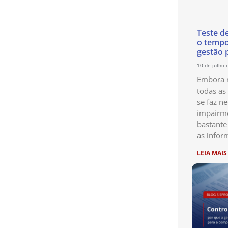
Teste d
o temp
gestão 
10 de julho 
Embora n
todas as
se faz ne
impairme
bastante
as infor
LEIA MAIS