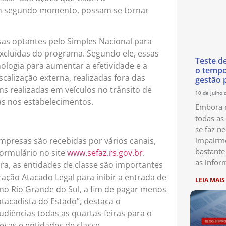
 em segundo momento, possam se tornar
sas optantes pelo Simples Nacional para
xcluídas do programa. Segundo ele, essas
Teste d
logia para aumentar a efetividade e a
o temp
scalização externa, realizadas fora das
gestão 
s realizadas em veículos no trânsito de
10 de julho 
as nos estabelecimentos.
Embora n
todas as
se faz ne
mpresas são recebidas por vários canais,
impairme
bastante
formulário no site
www.sefaz.rs.gov.br
.
as infor
ra, as entidades de classe são importantes
ação Atacado Legal para inibir a entrada de
LEIA MAIS
 no Rio Grande do Sul, a fim de pagar menos
atacadista do Estado”, destaca o
udiências todas as quartas-feiras para o
sas e entidades de classe.