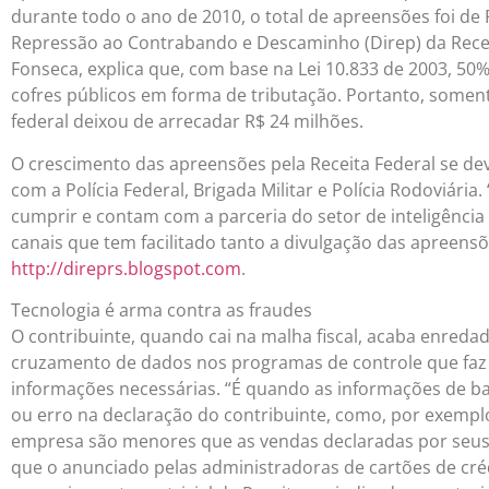
durante todo o ano de 2010, o total de apreensões foi de 
Repressão ao Contrabando e Descaminho (Direp) da Receita
Fonseca, explica que, com base na Lei 10.833 de 2003, 50
cofres públicos em forma de tributação. Portanto, somen
federal deixou de arrecadar R$ 24 milhões.
O crescimento das apreensões pela Receita Federal se dev
com a Polícia Federal, Brigada Militar e Polícia Rodoviári
cumprir e contam com a parceria do setor de inteligência
canais que tem facilitado tanto a divulgação das apreens
http://direprs.blogspot.com
.
Tecnologia é arma contra as fraudes
O contribuinte, quando cai na malha fiscal, acaba enredad
cruzamento de dados nos programas de controle que fa
informações necessárias. “É quando as informações de 
ou erro na declaração do contribuinte, como, por exemp
empresa são menores que as vendas declaradas por seus
que o anunciado pelas administradoras de cartões de créd