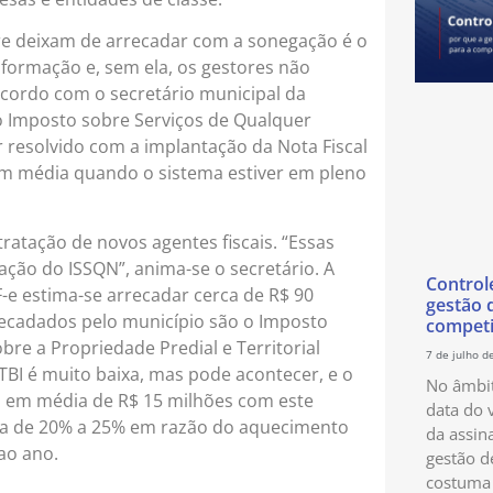
egre deixam de arrecadar com a sonegação é o
nformação e, sem ela, os gestores não
acordo com o secretário municipal da
é o Imposto sobre Serviços de Qualquer
r resolvido com a implantação da Nota Fiscal
em média quando o sistema estiver em pleno
tratação de novos agentes fiscais. “Essas
ção do ISSQN”, anima-se o secretário. A
Control
-e estima-se arrecadar cerca de R$ 90
gestão 
recadados pelo município são o Imposto
competi
bre a Propriedade Predial e Territorial
7 de julho d
TBI é muito baixa, mas pode acontecer, e o
No âmbit
ada em média de R$ 15 milhões com este
data do 
 de 20% a 25% em razão do aquecimento
da assin
ao ano.
gestão d
costuma 