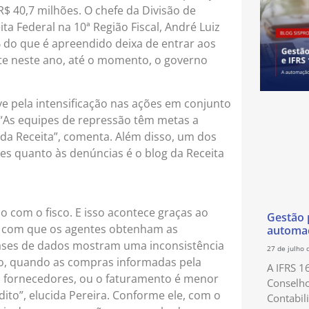
R$ 40,7 milhões. O chefe da Divisão de
 Federal na 10ª Região Fiscal, André Luiz
% do que é apreendido deixa de entrar aos
te neste ano, até o momento, o governo
e pela intensificação nas ações em conjunto
a. “As equipes de repressão têm metas a
 da Receita”, comenta. Além disso, um dos
ões quanto às denúncias é o blog da Receita
o com o fisco. E isso acontece graças ao
Gestão p
z com que os agentes obtenham as
automaç
bases de dados mostram uma inconsistência
27 de julho 
lo, quando as compras informadas pela
A IFRS 1
 fornecedores, ou o faturamento é menor
Conselho
ito”, elucida Pereira. Conforme ele, com o
Contabil