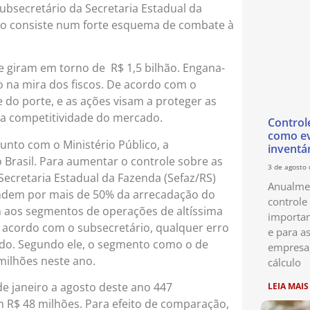
ubsecretário da Secretaria Estadual da
lho consiste num forte esquema de combate à
ue giram em torno de R$ 1,5 bilhão. Engana-
 na mira dos fiscos. De acordo com o
 do porte, e as ações visam a proteger as
 a competitividade do mercado.
Control
como ev
unto com o Ministério Público, a
inventá
 Brasil. Para aumentar o controle sobre as
3 de agosto
ecretaria Estadual da Fazenda (Sefaz/RS)
Anualmen
pondem por mais de 50% da arrecadação do
controle
 aos segmentos de operações de altíssima
importan
e acordo com o subsecretário, qualquer erro
e para as
ado. Segundo ele, o segmento como o de
empresa
milhões neste ano.
cálculo
de janeiro a agosto deste ano 447
LEIA MAIS
R$ 48 milhões. Para efeito de comparação,