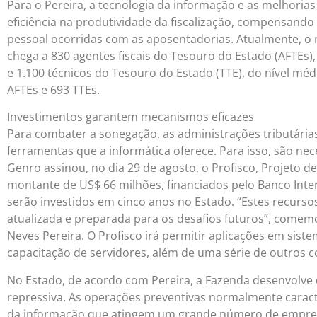
Para o Pereira, a tecnologia da informação e as melhori
eficiência na produtividade da fiscalização, compensand
pessoal ocorridas com as aposentadorias. Atualmente, o 
chega a 830 agentes fiscais do Tesouro do Estado (AFTEs),
e 1.100 técnicos do Tesouro do Estado (TTE), do nível méd
AFTEs e 693 TTEs.
Investimentos garantem mecanismos eficazes
Para combater a sonegação, as administrações tributári
ferramentas que a informática oferece. Para isso, são ne
Genro assinou, no dia 29 de agosto, o Profisco, Projeto d
montante de US$ 66 milhões, financiados pelo Banco Int
serão investidos em cinco anos no Estado. “Estes recurs
atualizada e preparada para os desafios futuros”, comem
Neves Pereira. O Profisco irá permitir aplicações em sis
capacitação de servidores, além de uma série de outros
No Estado, de acordo com Pereira, a Fazenda desenvolve d
repressiva. As operações preventivas normalmente caract
da informação que atingem um grande número de empres