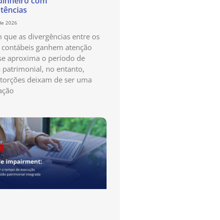
dinheiro com
stências
de 2026
que as divergências entre os
s contábeis ganhem atenção
e aproxima o período de
a patrimonial, no entanto,
storções deixam de ser uma
ação