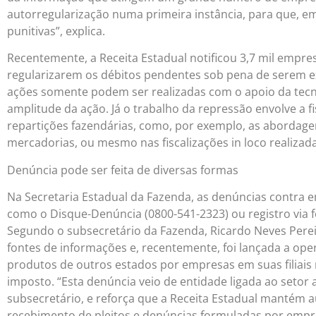
autorregularização numa primeira instância, para que,
punitivas”, explica.
Recentemente, a Receita Estadual notificou 3,7 mil empre
regularizarem os débitos pendentes sob pena de serem e
ações somente podem ser realizadas com o apoio da tecno
amplitude da ação. Já o trabalho da repressão envolve a fi
repartições fazendárias, como, por exemplo, as abordagen
mercadorias, ou mesmo nas fiscalizações in loco realizad
Denúncia pode ser feita de diversas formas
Na Secretaria Estadual da Fazenda, as denúncias contra e
como o Disque-Denúncia (0800-541-2323) ou registro via 
Segundo o subsecretário da Fazenda, Ricardo Neves Perei
fontes de informações e, recentemente, foi lançada a oper
produtos de outros estados por empresas em suas filiais
imposto. “Esta denúncia veio de entidade ligada ao setor 
subsecretário, e reforça que a Receita Estadual mantém a
recebimento de pleitos e denúncias formuladas por empre