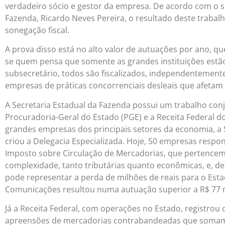
verdadeiro sócio e gestor da empresa. De acordo com o s
Fazenda, Ricardo Neves Pereira, o resultado deste traba
sonegação fiscal.
A prova disso está no alto valor de autuações por ano, q
se quem pensa que somente as grandes instituições estão
subsecretário, todos são fiscalizados, independentemente
empresas de práticas concorrenciais desleais que afetam
A Secretaria Estadual da Fazenda possui um trabalho conj
Procuradoria-Geral do Estado (PGE) e a Receita Federal do
grandes empresas dos principais setores da economia, a S
criou a Delegacia Especializada. Hoje, 50 empresas res
Imposto sobre Circulação de Mercadorias, que pertencem
complexidade, tanto tributárias quanto econômicas, e, d
pode representar a perda de milhões de reais para o Est
Comunicações resultou numa autuação superior a R$ 77 
Já a Receita Federal, com operações no Estado, registrou 
apreensões de mercadorias contrabandeadas que somam 