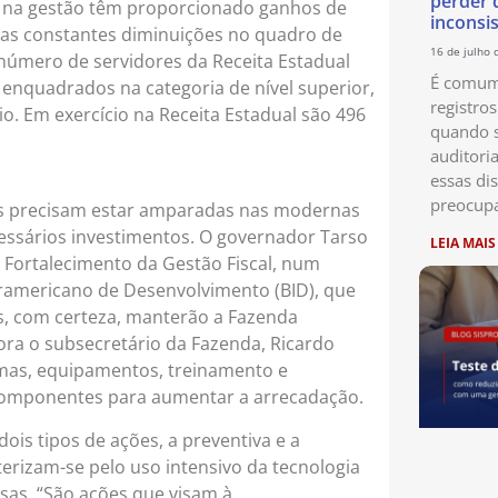
perder 
as na gestão têm proporcionado ganhos de
inconsi
o as constantes diminuições no quadro de
16 de julho 
número de servidores da Receita Estadual
É comum 
 enquadrados na categoria de nível superior,
registro
io. Em exercício na Receita Estadual são 496
quando s
auditori
essas di
preocup
as precisam estar amparadas nas modernas
cessários investimentos. O governador Tarso
LEIA MAIS
e Fortalecimento da Gestão Fiscal, num
eramericano de Desenvolvimento (BID), que
os, com certeza, manterão a Fazenda
ora o subsecretário da Fazenda, Ricardo
temas, equipamentos, treinamento e
 componentes para aumentar a arrecadação.
ois tipos de ações, a preventiva e a
erizam-se pelo uso intensivo da tecnologia
as. “São ações que visam à