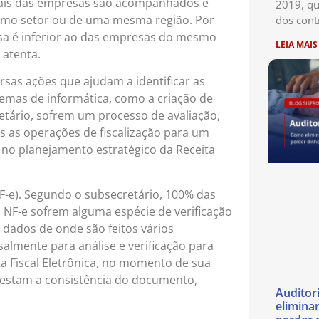
riais das empresas são acompanhados e
2019, qu
o setor ou de uma mesma região. Por
dos cont
sa é inferior ao das empresas do mesmo
LEIA MAIS
 atenta.
rsas ações que ajudam a identificar as
stemas de informática, como a criação de
retário, sofrem um processo de avaliação,
das as operações de fiscalização para um
 no planejamento estratégico da Receita
NF-e). Segundo o subsecretário, 100% das
F-e sofrem alguma espécie de verificação
dados de onde são feitos vários
almente para análise e verificação para
ta Fiscal Eletrônica, no momento de sua
e testam a consistência do documento,
Auditor
eliminar