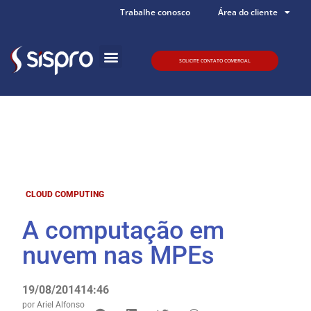
Trabalhe conosco
Área do cliente
SOLICITE CONTATO COMERCIAL
Quem somos
CLOUD COMPUTING
A computação em
nuvem nas MPEs
19/08/2014
14:46
por
Ariel Alfonso