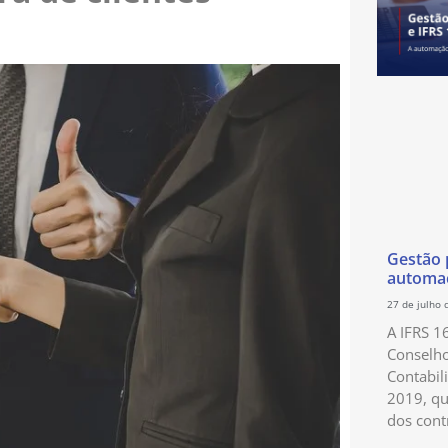
Gestão p
automaç
27 de julho 
A IFRS 1
Conselho
Contabil
2019, qu
dos cont