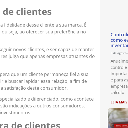
 de clientes
a fidelidade desse cliente a sua marca. É
ou seja, ao oferecer sua preferência no
Control
como ev
inventá
guir novos clientes, é ser capaz de manter
3 de agosto
ores julga que apenas empresas atuantes do
Anualmen
controle
importan
spera que um cliente permaneça fiel a sua
e para as
 e buscar lapidar essa relação, a fim de
empresa
a satisfação deste consumidor.
cálculo
especializado e diferenciado, como acontece
LEIA MAIS
s são indicações a outros consumidores,
 investimentos.
ra de clientes