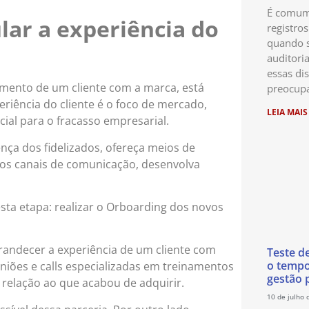
É comum 
ar a experiência do
registro
quando s
auditori
essas di
mento de um cliente com a marca, está
preocup
iência do cliente é o foco de mercado,
LEIA MAIS
ial para o fracasso empresarial.
nça dos fidelizados, ofereça meios de
r os canais de comunicação, desenvolva
sta etapa: realizar o Orboarding dos novos
grandecer a experiência de um cliente com
Teste d
o temp
niões e calls especializadas em treinamentos
gestão 
 relação ao que acabou de adquirir.
10 de julho 