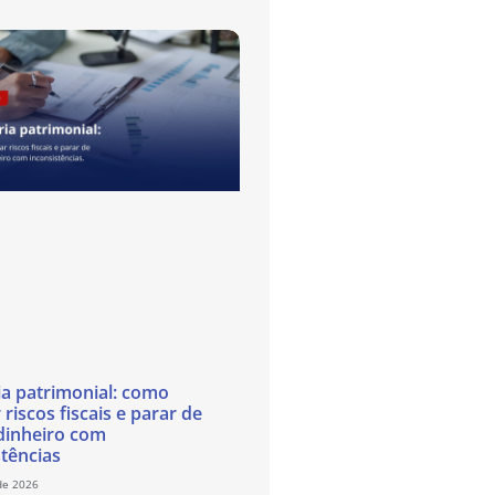
ia patrimonial: como
 riscos fiscais e parar de
dinheiro com
stências
de 2026