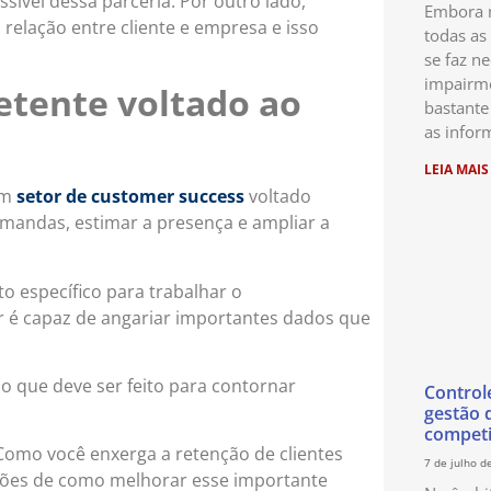
ível dessa parceria. Por outro lado,
Embora n
 relação entre cliente e empresa e isso
todas as
se faz ne
impairme
tente voltado ao
bastante
as infor
LEIA MAIS
um
setor de customer success
voltado
demandas, estimar a presença e ampliar a
 específico para trabalhar o
or é capaz de angariar importantes dados que
 que deve ser feito para contornar
Control
gestão 
competi
Como você enxerga a retenção de clientes
7 de julho d
ções de como melhorar esse importante