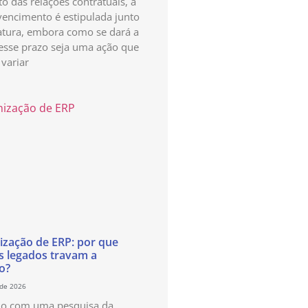
o das relações contratuais, a
vencimento é estipulada junto
atura, embora como se dará a
esse prazo seja uma ação que
variar
zação de ERP: por que
s legados travam a
o?
 de 2026
do com uma pesquisa da