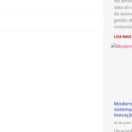
No âmbit
data do 
da assin
gestão d
costuma 
LEIA MAIS
Moderni
sistema
inovaçã
25 de junho
De acor