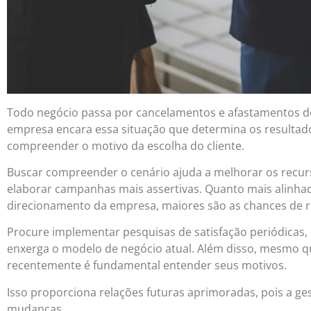
Todo negócio passa por cancelamentos e afastamentos de 
empresa encara essa situação que determina os resultado
compreender o motivo da escolha do cliente.
Buscar compreender o cenário ajuda a melhorar os recurs
elaborar campanhas mais assertivas. Quanto mais alinhad
direcionamento da empresa, maiores são as chances de r
Procure implementar pesquisas de satisfação periódicas, 
enxerga o modelo de negócio atual. Além disso, mesmo qu
recentemente é fundamental entender seus motivos.
Isso proporciona relações futuras aprimoradas, pois a 
mudanças.