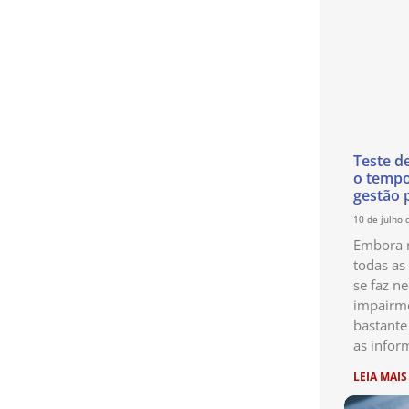
Teste d
o temp
gestão 
10 de julho 
Embora n
todas as
se faz ne
impairme
bastante
as infor
LEIA MAIS