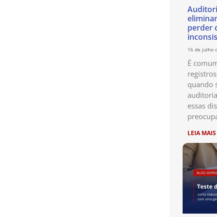
Auditor
eliminar
perder 
inconsi
16 de julho 
É comum 
registro
quando s
auditori
essas di
preocup
LEIA MAIS