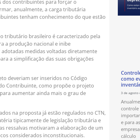
dos contribuintes para forçar o
rmar, anualmente, a carga tributária
tribuintes tenham conhecimento do que estão
 tributário brasileiro é caracterizado pela
a a produção nacional e inibe
r adotadas medidas voltadas diretamente
para a simplificação das suas obrigações
Control
to deveriam ser inseridos no Código
como ev
inventá
do Contribuinte, como propõe o projeto
i para aumentar ainda mais o grau de
3 de agosto
Anualmen
controle
dos na proposta já estão regulados no CTN,
importan
ria tipicamente de legislação tributária e
e para as
ssas ressalvas motivaram a elaboração de um
empresa
icos considerados inconstitucionais.
cálculo