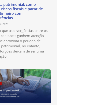
ia patrimonial: como
 riscos fiscais e parar de
dinheiro com
stências
de 2026
que as divergências entre os
s contábeis ganhem atenção
e aproxima o período de
a patrimonial, no entanto,
storções deixam de ser uma
ação