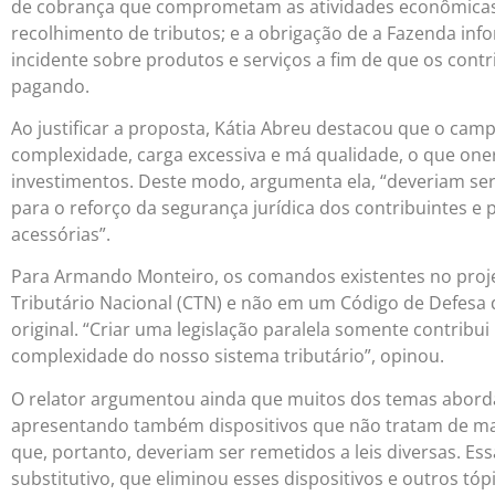
de cobrança que comprometam as atividades econômicas 
recolhimento de tributos; e a obrigação de a Fazenda info
incidente sobre produtos e serviços a fim de que os con
pagando.
Ao justificar a proposta, Kátia Abreu destacou que o campo
complexidade, carga excessiva e má qualidade, o que oner
investimentos. Deste modo, argumenta ela, “deveriam se
para o reforço da segurança jurídica dos contribuintes e 
acessórias”.
Para Armando Monteiro, os comandos existentes no proje
Tributário Nacional (CTN) e não em um Código de Defesa 
original. “Criar uma legislação paralela somente contribu
complexidade do nosso sistema tributário”, opinou.
O relator argumentou ainda que muitos dos temas aborda
apresentando também dispositivos que não tratam de maté
que, portanto, deveriam ser remetidos a leis diversas. E
substitutivo, que eliminou esses dispositivos e outros tóp