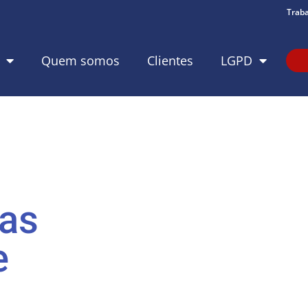
Trab
Quem somos
Clientes
LGPD
as
e