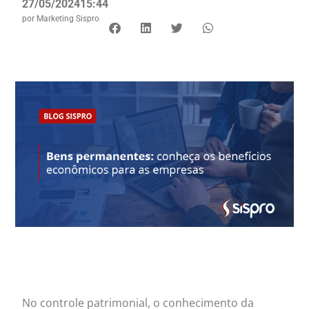
27/05/2024
15:44
por
Marketing Sispro
No controle patrimonial, o conhecimento da