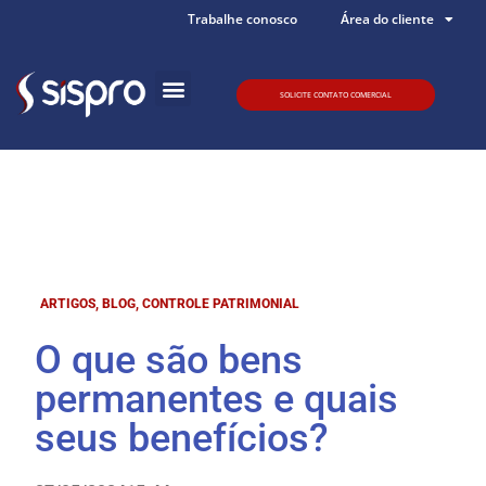
Trabalhe conosco
Área do cliente
SOLICITE CONTATO COMERCIAL
Quem somos
ARTIGOS
,
BLOG
,
CONTROLE PATRIMONIAL
O que são bens
permanentes e quais
seus benefícios?