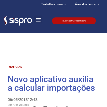
Trabalhe conosco
Área do cliente
SOLICITE CONTATO COMERCIAL
Quem somos
NOTÍCIAS
Novo aplicativo auxilia
a calcular importações
06/05/2013
12:43
por
Ariel Alfonso