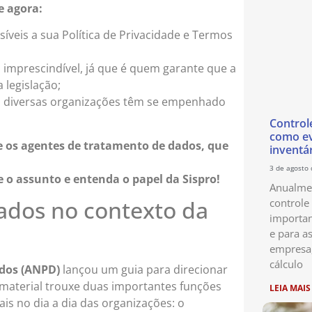
e agora:
íveis a sua Política de Privacidade e Termos
a imprescindível, já que é quem garante que a
 legislação;
a, diversas organizações têm se empenhado
Control
como ev
se os agentes de tratamento de dados, que
inventá
3 de agosto
e o assunto e entenda o papel da Sispro!
Anualmen
ados no contexto da
controle
importan
e para as
empresa
cálculo
ados (ANPD)
lançou um guia para direcionar
material trouxe duas importantes funções
LEIA MAIS
ais no dia a dia das organizações: o