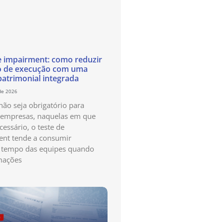
e impairment: como reduzir
o de execução com uma
patrimonial integrada
de 2026
ão seja obrigatório para
 empresas, naquelas em que
cessário, o teste de
nt tende a consumir
 tempo das equipes quando
mações