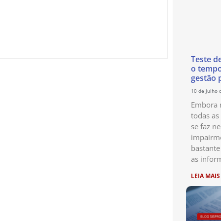
Teste d
o temp
gestão 
10 de julho 
Embora n
todas as
se faz ne
impairme
bastante
as infor
LEIA MAIS