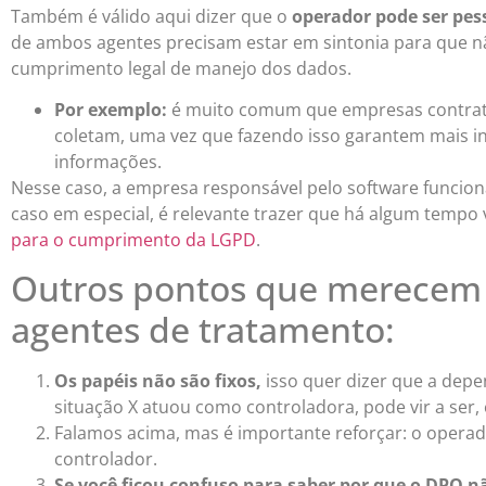
Também é válido aqui dizer que o
operador pode ser pess
de ambos agentes precisam estar em sintonia para que n
cumprimento legal de manejo dos dados.
Por exemplo:
é muito comum que empresas contrate
coletam, uma vez que fazendo isso garantem mais in
informações.
Nesse caso, a empresa responsável pelo software funcio
caso em especial, é relevante trazer que há algum temp
para o cumprimento da LGPD
.
Outros pontos que merecem 
agentes de tratamento:
Os papéis não são fixos,
isso quer dizer que a dep
situação X atuou como controladora, pode vir a ser,
Falamos acima, mas é importante reforçar: o opera
controlador.
Se você ficou confuso para saber por que o DPO n