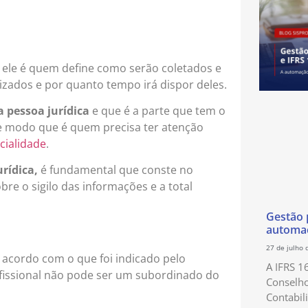
 ele é quem define como serão coletados e
lizados e por quanto tempo irá dispor deles.
 pessoa jurídica
e que é a parte que tem o
de modo que é quem precisa ter atenção
cialidade
.
rídica,
é fundamental que conste no
re o sigilo das informações e a total
Gestão p
automaç
27 de julho 
acordo com o que foi indicado pelo
A IFRS 1
ofissional não pode ser um subordinado do
Conselho
Contabil