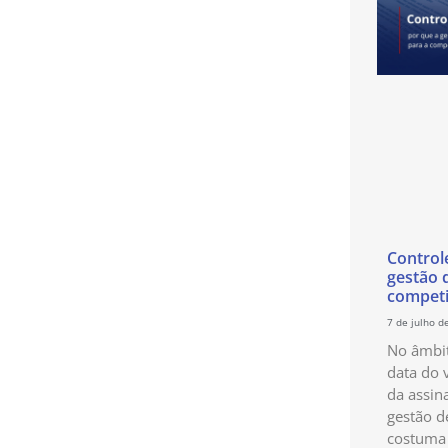
Control
gestão 
competi
7 de julho d
No âmbit
data do 
da assin
gestão d
costuma 