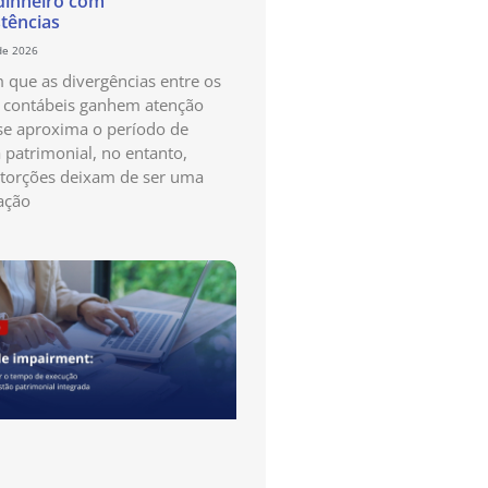
dinheiro com
stências
de 2026
que as divergências entre os
s contábeis ganhem atenção
e aproxima o período de
a patrimonial, no entanto,
storções deixam de ser uma
ação