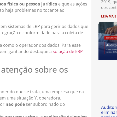
2019, qu
oa física ou pessoa jurídica
e que as ações
dos cont
ão haja problemas no tocante ao
LEIA MAIS
m sistemas de ERP para gerir os dados que
tegração e conformidade para a coleta de
na como o operador dos dados. Para esse
o vem ganhando destaque a
solução de ERP
atenção sobre os
ender do que se trata, uma empresa que na
 em uma situação Y, operadora.
dor
não pode
ser subordinado do
Auditor
eliminar
ão apareceu acima, a explicação é simples: