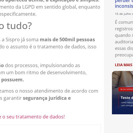
perder 
inconsi
primento da LGPD em sentido global, enquanto
especificamente.
16 de julho 
É comum 
so tudo?
registro
quando s
 a Sispro já soma
mais de 500mil pessoas
auditori
o o assunto é o tratamento de dados, isso
essas di
preocup
ão
dos processos, impulsionando as
LEIA MAIS
ham um bom ritmo de desenvolvimento,
e possuem.
izamos o nosso atendimento de acordo com
s garantir
segurança jurídica e
e o seu tratamento de dados!