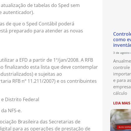
 atualização de tabelas do Sped sem
 autenticador).
ivas de que o Sped Contábil poderá
está preparado para atender as novas
Control
como ev
inventá
3 de agosto
ilizar a EFD a partir de 1º/jan/2008. A RFB
Anualmen
 finalizando esta lista que deve contemplar
controle
importan
ustrializados) e sujeitas ao
e para as
ria RFB nº 11.211/2007) e os contribuintes
empresa
cálculo
e Distrito Federal
LEIA MAIS
 da NFS-e.
ciação Brasileira das Secretarias de
digital para as operações de prestação de