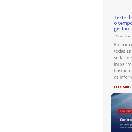
Teste d
o temp
gestão 
10 de julho 
Embora n
todas as
se faz ne
impairme
bastante
as infor
LEIA MAIS