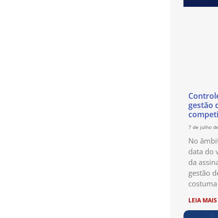
Control
gestão 
competi
7 de julho d
No âmbit
data do 
da assin
gestão d
costuma 
LEIA MAIS