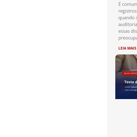
É comum 
registro
quando s
auditori
essas di
preocup
LEIA MAIS