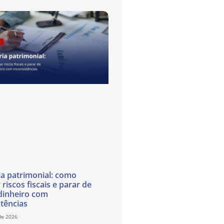
ia patrimonial: como
 riscos fiscais e parar de
dinheiro com
stências
de 2026