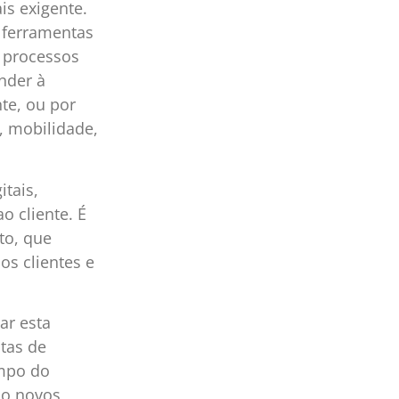
s exigente.
 ferramentas
 processos
nder à
te, ou por
d, mobilidade,
tais,
 cliente. É
to, que
s clientes e
ar esta
tas de
empo do
do novos