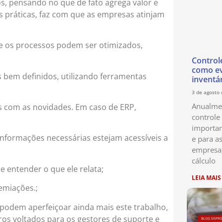
s, pensando no que de fato agrega valor e
s práticas, faz com que as empresas atinjam
de os processos podem ser otimizados,
Control
como ev
bem definidos, utilizando ferramentas
inventá
3 de agosto
Anualmen
dos com as novidades. Em caso de ERP,
controle
importan
nformações necessárias estejam acessíveis a
e para as
empresa
cálculo
e entender o que ele relata;
LEIA MAIS
emiações.;
podem aperfeiçoar ainda mais este trabalho,
os voltados para os gestores de suporte e