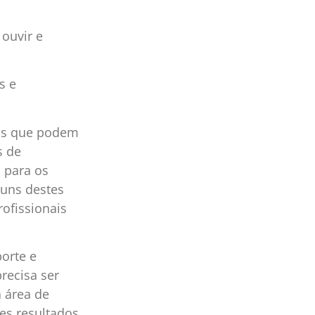
 ouvir e
s e
tos que podem
s de
 para os
guns destes
ofissionais
porte e
recisa ser
 área de
tes resultados