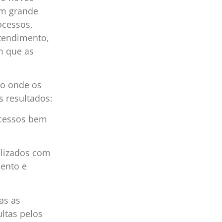
um grande
ocessos,
atendimento,
m que as
to onde os
 resultados:
ocessos bem
ualizados com
mento e
as as
ltas pelos