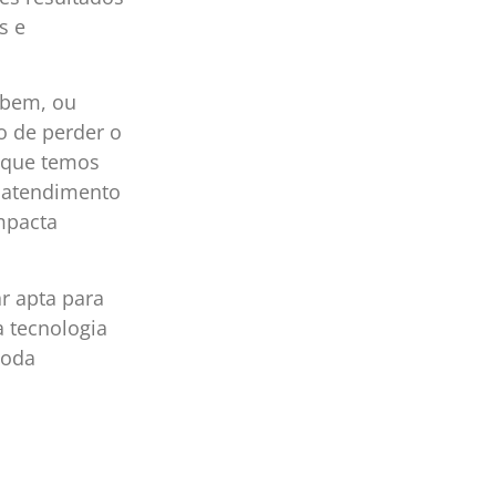
s e
 bem, ou
o de perder o
 que temos
o atendimento
mpacta
r apta para
 tecnologia
toda